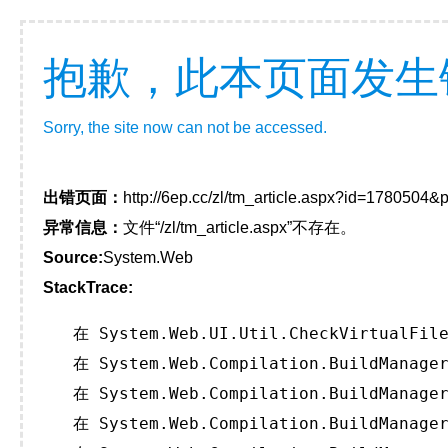
抱歉，此本页面发生
Sorry, the site now can not be accessed.
出错页面：
http://6ep.cc/zl/tm_article.aspx?id=1780504
异常信息：
文件“/zl/tm_article.aspx”不存在。
Source:
System.Web
StackTrace:
   在 System.Web.UI.Util.CheckVirtualFile
   在 System.Web.Compilation.BuildManager
   在 System.Web.Compilation.BuildManager
   在 System.Web.Compilation.BuildManager