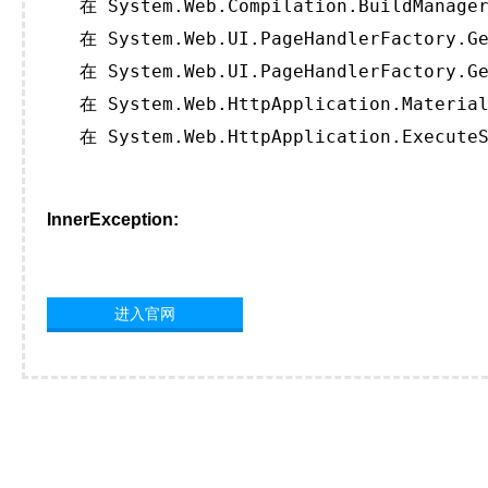
   在 System.Web.Compilation.BuildManager
   在 System.Web.UI.PageHandlerFactory.Ge
   在 System.Web.UI.PageHandlerFactory.Ge
   在 System.Web.HttpApplication.Material
   在 System.Web.HttpApplication.ExecuteS
InnerException:
进入官网