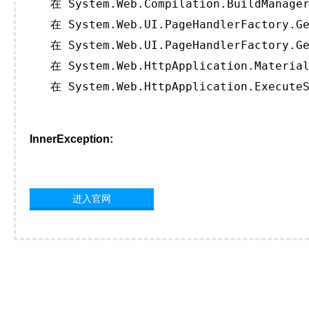
   在 System.Web.Compilation.BuildManager
   在 System.Web.UI.PageHandlerFactory.Ge
   在 System.Web.UI.PageHandlerFactory.Ge
   在 System.Web.HttpApplication.Material
   在 System.Web.HttpApplication.ExecuteS
InnerException:
进入官网