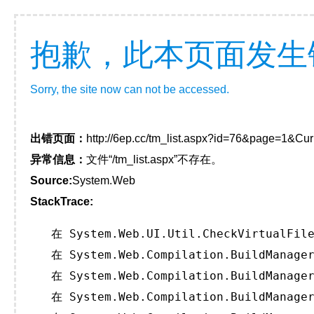
抱歉，此本页面发生
Sorry, the site now can not be accessed.
出错页面：
http://6ep.cc/tm_list.aspx?id=76&page=1&Cur
异常信息：
文件“/tm_list.aspx”不存在。
Source:
System.Web
StackTrace:
   在 System.Web.UI.Util.CheckVirtualFile
   在 System.Web.Compilation.BuildManager
   在 System.Web.Compilation.BuildManager
   在 System.Web.Compilation.BuildManager