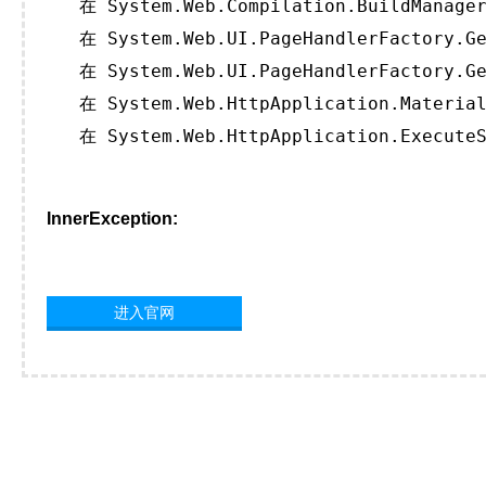
   在 System.Web.Compilation.BuildManager
   在 System.Web.UI.PageHandlerFactory.Ge
   在 System.Web.UI.PageHandlerFactory.Ge
   在 System.Web.HttpApplication.Material
   在 System.Web.HttpApplication.ExecuteS
InnerException:
进入官网