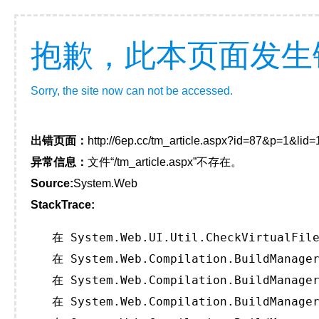
抱歉，此本页面发生
Sorry, the site now can not be accessed.
出错页面：
http://6ep.cc/tm_article.aspx?id=87&p=1&lid
异常信息：
文件“/tm_article.aspx”不存在。
Source:
System.Web
StackTrace:
   在 System.Web.UI.Util.CheckVirtualFile
   在 System.Web.Compilation.BuildManager
   在 System.Web.Compilation.BuildManager
   在 System.Web.Compilation.BuildManager