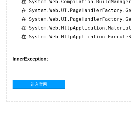
   在 System.Web.Compilation.BuildManager
   在 System.Web.UI.PageHandlerFactory.Ge
   在 System.Web.UI.PageHandlerFactory.Ge
   在 System.Web.HttpApplication.Material
   在 System.Web.HttpApplication.ExecuteS
InnerException:
进入官网