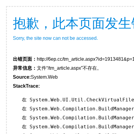
抱歉，此本页面发生
Sorry, the site now can not be accessed.
出错页面：
http://6ep.cc/tm_article.aspx?id=1913481&p
异常信息：
文件“/tm_article.aspx”不存在。
Source:
System.Web
StackTrace:
   在 System.Web.UI.Util.CheckVirtualFile
   在 System.Web.Compilation.BuildManager
   在 System.Web.Compilation.BuildManager
   在 System.Web.Compilation.BuildManager