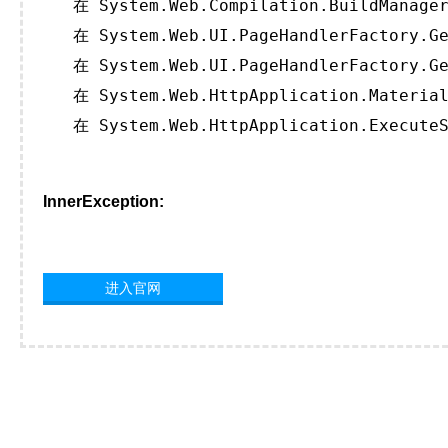
   在 System.Web.Compilation.BuildManager
   在 System.Web.UI.PageHandlerFactory.Ge
   在 System.Web.UI.PageHandlerFactory.Ge
   在 System.Web.HttpApplication.Material
   在 System.Web.HttpApplication.ExecuteS
InnerException:
进入官网