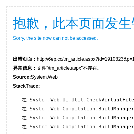
抱歉，此本页面发生
Sorry, the site now can not be accessed.
出错页面：
http://6ep.cc/tm_article.aspx?id=1910323&p
异常信息：
文件“/tm_article.aspx”不存在。
Source:
System.Web
StackTrace:
   在 System.Web.UI.Util.CheckVirtualFile
   在 System.Web.Compilation.BuildManager
   在 System.Web.Compilation.BuildManager
   在 System.Web.Compilation.BuildManager