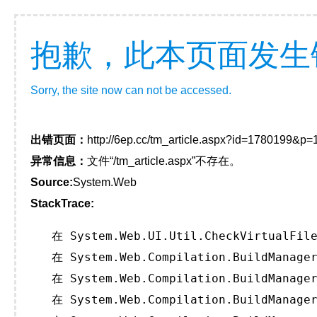
抱歉，此本页面发生
Sorry, the site now can not be accessed.
出错页面：
http://6ep.cc/tm_article.aspx?id=1780199&p
异常信息：
文件“/tm_article.aspx”不存在。
Source:
System.Web
StackTrace:
   在 System.Web.UI.Util.CheckVirtualFile
   在 System.Web.Compilation.BuildManager
   在 System.Web.Compilation.BuildManager
   在 System.Web.Compilation.BuildManager