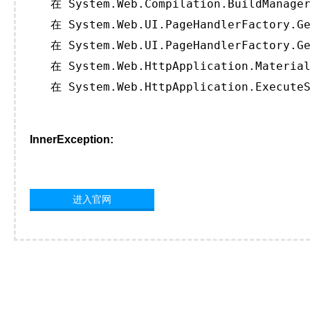
   在 System.Web.Compilation.BuildManager
   在 System.Web.UI.PageHandlerFactory.Ge
   在 System.Web.UI.PageHandlerFactory.Ge
   在 System.Web.HttpApplication.Material
   在 System.Web.HttpApplication.ExecuteS
InnerException:
进入官网