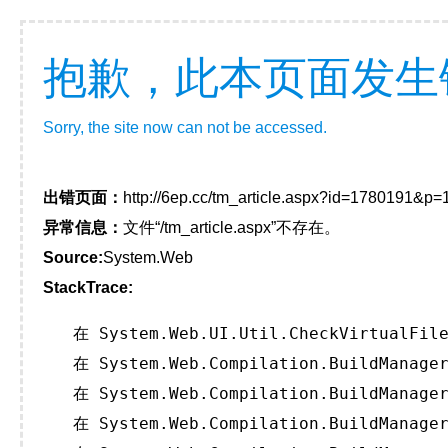
抱歉，此本页面发生
Sorry, the site now can not be accessed.
出错页面：
http://6ep.cc/tm_article.aspx?id=1780191&p
异常信息：
文件“/tm_article.aspx”不存在。
Source:
System.Web
StackTrace:
   在 System.Web.UI.Util.CheckVirtualFile
   在 System.Web.Compilation.BuildManager
   在 System.Web.Compilation.BuildManager
   在 System.Web.Compilation.BuildManager