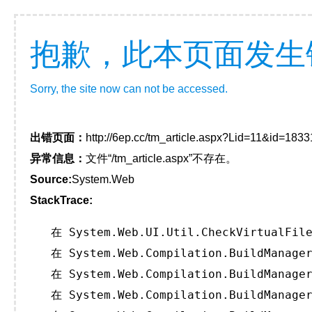
抱歉，此本页面发生
Sorry, the site now can not be accessed.
出错页面：
http://6ep.cc/tm_article.aspx?Lid=11&id=18
异常信息：
文件“/tm_article.aspx”不存在。
Source:
System.Web
StackTrace:
   在 System.Web.UI.Util.CheckVirtualFile
   在 System.Web.Compilation.BuildManager
   在 System.Web.Compilation.BuildManager
   在 System.Web.Compilation.BuildManager