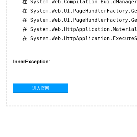
   在 System.Web.Compilation.BuildManager
   在 System.Web.UI.PageHandlerFactory.Ge
   在 System.Web.UI.PageHandlerFactory.Ge
   在 System.Web.HttpApplication.Material
   在 System.Web.HttpApplication.ExecuteS
InnerException:
进入官网