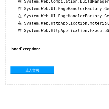
   在 System.Web.Compilation.BuildManager
   在 System.Web.UI.PageHandlerFactory.Ge
   在 System.Web.UI.PageHandlerFactory.Ge
   在 System.Web.HttpApplication.Material
   在 System.Web.HttpApplication.ExecuteS
InnerException:
进入官网