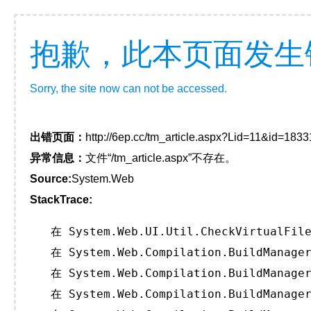
抱歉，此本页面发生
Sorry, the site now can not be accessed.
出错页面：
http://6ep.cc/tm_article.aspx?Lid=11&id=18
异常信息：
文件“/tm_article.aspx”不存在。
Source:
System.Web
StackTrace:
   在 System.Web.UI.Util.CheckVirtualFile
   在 System.Web.Compilation.BuildManager
   在 System.Web.Compilation.BuildManager
   在 System.Web.Compilation.BuildManager